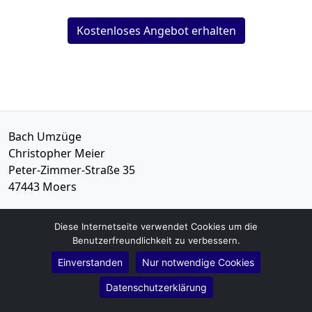
Kostenloses Angebot erhalten
Bach Umzüge
Christopher Meier
Peter-Zimmer-Straße 35
47443
Moers
Tel.:
01579-2621459
Diese Internetseite verwendet Cookies um die
E-Mail:
info@bach-umzuege.de
Benutzerfreundlichkeit zu verbessern.
Einverstanden
Nur notwendige Cookies
Öffnungszeiten:
Mo - Sa: 07:00 - 19:00 Uhr
Datenschutzerklärung