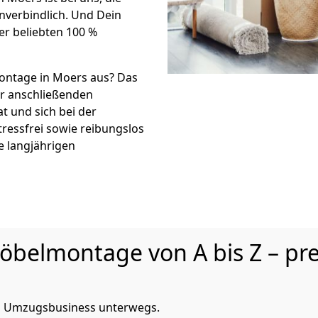
verbindlich. Und Dein
er beliebten 100 %
ntage in Moers aus? Das
r anschließenden
t und sich bei der
tressfrei sowie reibungslos
e langjährigen
elmontage von A bis Z – pre
 im Umzugsbusiness unterwegs.