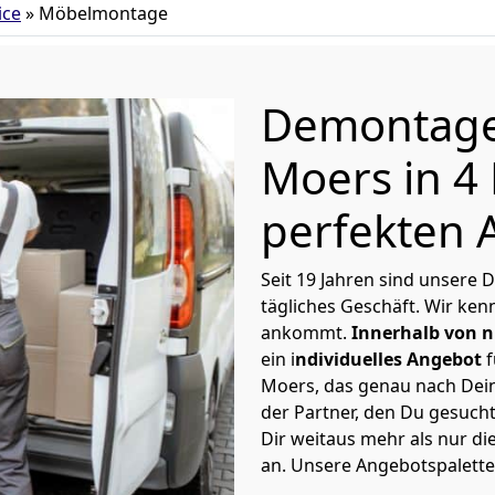
ice
»
Möbelmontage
Demontag
Moers in 4
perfekten 
Seit 19 Jahren sind unser
tägliches Geschäft. Wir ke
ankommt.
Innerhalb von n
ein i
ndividuelles Angebot
f
Moers, das genau nach Dein
der Partner, den Du gesuch
Dir weitaus mehr als nur di
an. Unsere Angebotspalette