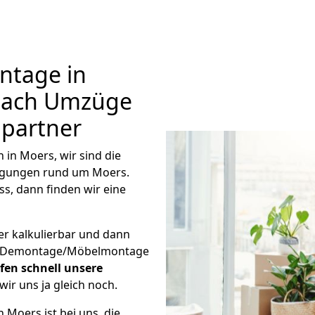
tage in
 Bach Umzüge
hpartner
in Moers, wir sind die
rgungen rund um Moers.
s, dann finden wir eine
er kalkulierbar und dann
ige Demontage/Möbelmontage
fen schnell unsere
wir uns ja gleich noch.
 Moers ist bei uns, die