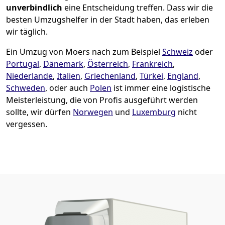
unverbindlich
eine Entscheidung treffen. Dass wir die
besten Umzugshelfer in der Stadt haben, das erleben
wir täglich.
Ein Umzug von Moers nach zum Beispiel
Schweiz
oder
Portugal
,
Dänemark
,
Österreich
,
Frankreich
,
Niederlande
,
Italien
,
Griechenland
,
Türkei
,
England
,
Schweden
, oder auch
Polen
ist immer eine logistische
Meisterleistung, die von Profis ausgeführt werden
sollte, wir dürfen
Norwegen
und
Luxemburg
nicht
vergessen.