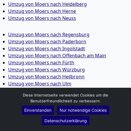
Umzug von Moers nach Heidelberg
Umzug von Moers nach Herne
Umzug von Moers nach Neuss
Umzug von Moers nach Regensburg
Umzug von Moers nach Paderborn
Umzug von Moers nach Ingolstadt
Umzug von Moers nach Offenbach am Main
Umzug von Moers nach Fürth
Umzug von Moers nach Würzburg
Umzug von Moers nach Heilbronn
Umzug von Moers nach Ulm
Umzug von Moers nach Pforzheim
Diese Internetseite verwendet Cookies um die
Umzug von Moers nach Wolfsburg
Benutzerfreundlichkeit zu verbessern.
Umzug von Moers nach Bottrop
Einverstanden
Nur notwendige Cookies
Umzug von Moers nach Göttingen
Umzug von Moers nach Reutlingen
Datenschutzerklärung
Umzug von Moers nach Bremer­haven