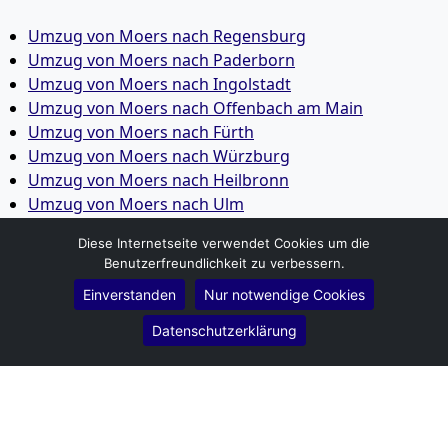
Umzug von Moers nach Regensburg
Umzug von Moers nach Paderborn
Umzug von Moers nach Ingolstadt
Umzug von Moers nach Offenbach am Main
Umzug von Moers nach Fürth
Umzug von Moers nach Würzburg
Umzug von Moers nach Heilbronn
Umzug von Moers nach Ulm
Umzug von Moers nach Pforzheim
Diese Internetseite verwendet Cookies um die
Umzug von Moers nach Wolfsburg
Benutzerfreundlichkeit zu verbessern.
Umzug von Moers nach Bottrop
Einverstanden
Nur notwendige Cookies
Umzug von Moers nach Göttingen
Umzug von Moers nach Reutlingen
Datenschutzerklärung
Umzug von Moers nach Bremer­haven
Umzug von Moers nach Koblenz
Umzug von Moers nach Erlangen
Umzug von Moers nach Bergisch Gladbach
Umzug von Moers nach Remscheid