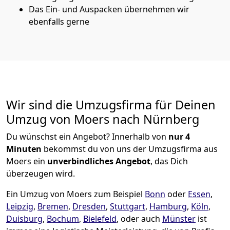
Das Ein- und Auspacken übernehmen wir
ebenfalls gerne
Wir sind die Umzugsfirma für Deinen
Umzug von Moers nach Nürnberg
Du wünschst ein Angebot? Innerhalb von
nur 4
Minuten
bekommst du von uns der Umzugsfirma aus
Moers ein
unverbindliches Angebot
, das Dich
überzeugen wird.
Ein Umzug von Moers zum Beispiel
Bonn
oder
Essen
,
Leipzig
,
Bremen
,
Dresden
,
Stuttgart
,
Hamburg
,
Köln
,
Duisburg
,
Bochum
,
Bielefeld
, oder auch
Münster
ist