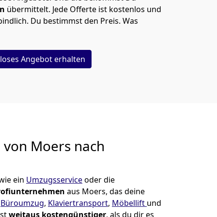
en
übermittelt. Jede Offerte ist kostenlos und
indlich. Du bestimmst den Preis. Was
loses Angebot erhalten
g von
Moers nach
wie ein
Umzugsservice
oder die
rofiunternehmen
aus Moers, das deine
,
Büroumzug
,
Klaviertransport
,
Möbellift
und
ist
weitaus kostengünstiger
, als du dir es