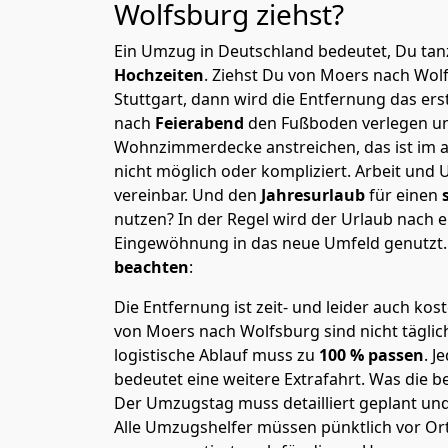
Wolfsburg
ziehst?
Ein Umzug in Deutschland bedeutet, Du tanz
Hochzeiten
. Ziehst Du von Moers nach Wol
Stuttgart, dann wird die Entfernung das er
nach
Feierabend
den Fußboden verlegen un
Wohnzimmerdecke anstreichen, das ist im a
nicht möglich oder kompliziert.
Arbeit und 
vereinbar. Und den
Jahresurlaub
für einen
nutzen? In der Regel wird der Urlaub nach
Eingewöhnung in das neue Umfeld genutzt
beachten
:
Die Entfernung ist zeit- und leider auch kos
von Moers nach Wolfsburg sind nicht täglic
logistische Ablauf muss zu
100 % passen
. 
bedeutet eine weitere Extrafahrt. Was die be
Der Umzugstag muss detailliert geplant un
Alle Umzugshelfer müssen pünktlich vor Ort