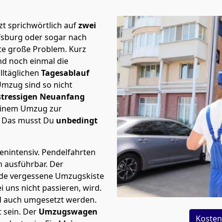
t sprichwörtlich auf
zwei
fsburg oder sogar nach
ste große Problem.
Kurz
d noch einmal die
lltäglichen
Tagesablauf
Umzug sind so nicht
stressigen Neuanfang
 einem Umzug zur
. Das musst Du
unbedingt
tenintensiv. Pendelfahrten
h ausführbar.
Der
Jede vergessene Umzugskiste
i uns nicht passieren, wird.
d auch umgesetzt werden.
 sein. Der
Umzugswagen
Kosten