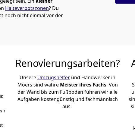
elegt sein. Ein
kleiner
den
Halteverbotszonen
? Du
t noch nicht einmal vor der
Renovierungsarbeiten?
Unsere
Umzugshelfer
und Handwerker in
Moers sind wahre
Meister ihres Fachs
. Von
S
der Wand bis zum Fußboden führen wir alle
u
r.
Aufgaben kostengünstig und fachmännisch
si
aus.
s
wir
st