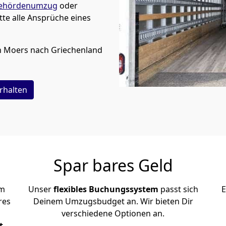
ehördenumzug
oder
te alle Ansprüche eines
n
Moers
nach Griechenland
rhalten
Spar bares Geld
em
Unser
flexibles Buchungssystem
passt sich
E
res
Deinem Umzugsbudget an. Wir bieten Dir
verschiedene Optionen an.
t