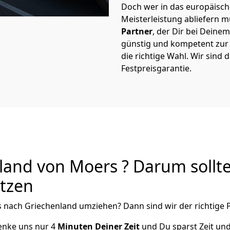
Doch wer in das europäische
Meisterleistung abliefern 
Partner
, der Dir bei Dein
günstig und kompetent zur S
die richtige Wahl. Wir sind 
Festpreisgarantie.
and von Moers ? Darum sollte
utzen
s
nach Griechenland
umziehen? Dann sind wir der richtige P
henke uns nur
4
Minuten Deiner Zeit
und Du sparst Zeit un