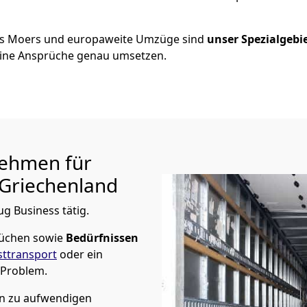
us
Moers
und europaweite Umzüge sind
unser Spezialgebi
ine Ansprüche genau umsetzen.
ehmen für
Griechenland
ug Business tätig.
rüchen sowie
Bedürfnissen
ttransport
oder ein
 Problem.
in zu aufwendigen