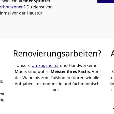
sein. Ein
kleiner Sprinter
erbotszonen
? Du ziehst von
inmal vor der Haustür
Renovierungsarbeiten?
Unsere
Umzugshelfer
und Handwerker in
Moers sind wahre
Meister ihres Fachs
. Von
S
der Wand bis zum Fußboden führen wir alle
u
r.
Aufgaben kostengünstig und fachmännisch
si
aus.
s
wir
ig.