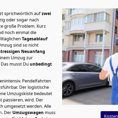
t sprichwörtlich auf
zwei
zig oder sogar nach
ste große Problem.
Kurz
d noch einmal die
lltäglichen
Tagesablauf
Umzug sind so nicht
stressigen Neuanfang
 einem Umzug zur
. Das musst Du
unbedingt
tenintensiv. Pendelfahrten
usführbar.
Der logistische
sene Umzugskiste bedeutet
ht passieren, wird.
Der
ch umgesetzt werden. Alle
n. Der
Umzugswagen
muss
Kosten