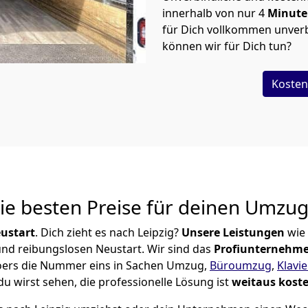
innerhalb von nur
4
Minut
für Dich vollkommen unverb
können wir für Dich tun?
Kosten
Die besten Preise für deinen Umzu
ustart
. Dich zieht es nach Leipzig?
Unsere Leistungen
wie
 und reibungslosen Neustart.
Wir sind das
Profiunternehm
n Moers die Nummer eins in Sachen Umzug,
Büroumzug
,
Klavi
u wirst sehen, die professionelle Lösung ist
weitaus kost