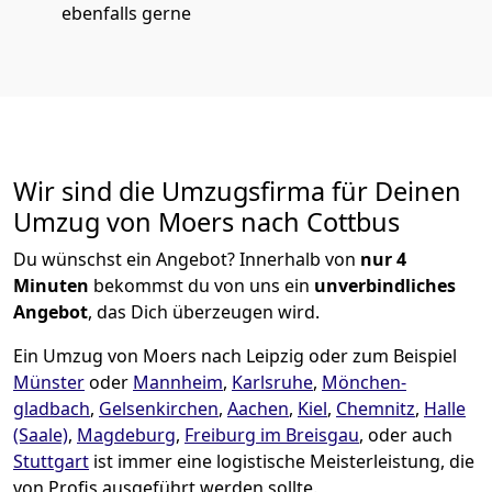
ebenfalls gerne
Wir sind die Umzugsfirma für Deinen
Umzug von Moers nach Cottbus
Du wünschst ein Angebot? Innerhalb von
nur 4
Minuten
bekommst du von uns ein
unverbindliches
Angebot
, das Dich überzeugen wird.
Ein Umzug von Moers nach Leipzig oder zum Beispiel
Münster
oder
Mannheim
,
Karlsruhe
,
Mönchen­
gladbach
,
Gelsenkirchen
,
Aachen
,
Kiel
,
Chemnitz
,
Halle
(Saale)
,
Magdeburg
,
Freiburg im Breisgau
, oder auch
Stuttgart
ist immer eine logistische Meisterleistung, die
von Profis ausgeführt werden sollte.