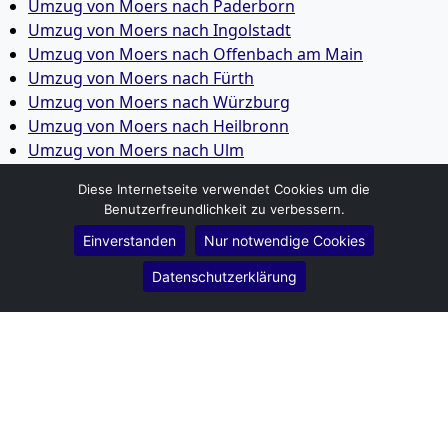
Umzug von Moers nach Paderborn
Umzug von Moers nach Ingolstadt
Umzug von Moers nach Offenbach am Main
Umzug von Moers nach Fürth
Umzug von Moers nach Würzburg
Umzug von Moers nach Heilbronn
Umzug von Moers nach Ulm
Umzug von Moers nach Pforzheim
Diese Internetseite verwendet Cookies um die
Umzug von Moers nach Wolfsburg
Benutzerfreundlichkeit zu verbessern.
Umzug von Moers nach Bottrop
Einverstanden
Nur notwendige Cookies
Umzug von Moers nach Göttingen
Umzug von Moers nach Reutlingen
Datenschutzerklärung
Umzug von Moers nach Bremer­haven
Umzug von Moers nach Koblenz
Umzug von Moers nach Erlangen
Umzug von Moers nach Bergisch Gladbach
Umzug von Moers nach Remscheid
Umzug von Moers nach Jena
Umzug von Moers nach Recklinghausen