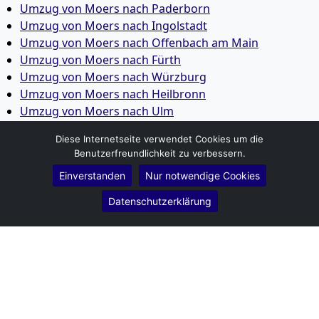
Umzug von Moers nach Paderborn
Umzug von Moers nach Ingolstadt
Umzug von Moers nach Offenbach am Main
Umzug von Moers nach Fürth
Umzug von Moers nach Würzburg
Umzug von Moers nach Heilbronn
Umzug von Moers nach Ulm
Umzug von Moers nach Pforzheim
Diese Internetseite verwendet Cookies um die
Umzug von Moers nach Wolfsburg
Benutzerfreundlichkeit zu verbessern.
Umzug von Moers nach Bottrop
Einverstanden
Nur notwendige Cookies
Umzug von Moers nach Göttingen
Umzug von Moers nach Reutlingen
Datenschutzerklärung
Umzug von Moers nach Bremer­haven
Umzug von Moers nach Koblenz
Umzug von Moers nach Erlangen
Umzug von Moers nach Bergisch Gladbach
Umzug von Moers nach Remscheid
Umzug von Moers nach Jena
Umzug von Moers nach Recklinghausen