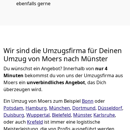
ebenfalls gerne
Wir sind die Umzugsfirma für Deinen
Umzug von Moers nach Münster
Du wünschst ein Angebot? Innerhalb von
nur 4
Minuten
bekommst du von uns der Umzugsfirma aus
Moers ein
unverbindliches Angebot
, das Dich
überzeugen wird.
Ein Umzug von Moers zum Beispiel
Bonn
oder
Potsdam
,
Hamburg
,
München
,
Dortmund
,
Düsseldorf
,
Duisburg
,
Wuppertal
,
Bielefeld
,
Münster
,
Karlsruhe
,
oder auch
Krefeld
ist immer eine logistische
Meisterleistung, die von Profis ausgeführt werden