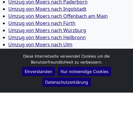
Umzug von Moers nach Paderborn
Umzug von Moers nach Ingolstadt
Umzug von Moers nach Offenbach am Main
Umzug von Moers nach Fürth
Umzug von Moers nach Würzburg
Umzug von Moers nach Heilbronn
Umzug von Moers nach Ulm
Umzug von Moers nach Pforzheim
Diese Internetseite verwendet Cookies um die
Umzug von Moers nach Wolfsburg
Benutzerfreundlichkeit zu verbessern.
Umzug von Moers nach Bottrop
Einverstanden
Nur notwendige Cookies
Umzug von Moers nach Göttingen
Umzug von Moers nach Reutlingen
Datenschutzerklärung
Umzug von Moers nach Bremer­haven
Umzug von Moers nach Koblenz
Umzug von Moers nach Erlangen
Umzug von Moers nach Bergisch Gladbach
Umzug von Moers nach Remscheid
Umzug von Moers nach Jena
Umzug von Moers nach Recklinghausen