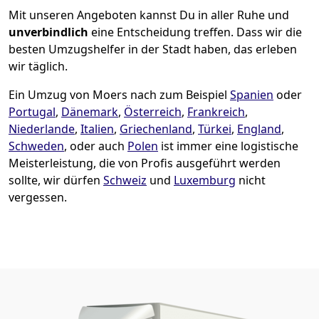
Mit unseren Angeboten kannst Du in aller Ruhe und
unverbindlich
eine Entscheidung treffen. Dass wir die
besten Umzugshelfer in der Stadt haben, das erleben
wir täglich.
Ein Umzug von Moers nach zum Beispiel
Spanien
oder
Portugal
,
Dänemark
,
Österreich
,
Frankreich
,
Niederlande
,
Italien
,
Griechenland
,
Türkei
,
England
,
Schweden
, oder auch
Polen
ist immer eine logistische
Meisterleistung, die von Profis ausgeführt werden
sollte, wir dürfen
Schweiz
und
Luxemburg
nicht
vergessen.