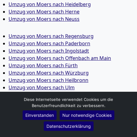
Umzug von Moers nach Heidelberg
Umzug von Moers nach Herne
Umzug von Moers nach Neuss
Umzug von Moers nach Regensburg
Umzug von Moers nach Paderborn
Umzug von Moers nach Ingolstadt
Umzug von Moers nach Offenbach am Main
Umzug von Moers nach Fürth
Umzug von Moers nach Würzburg
Umzug von Moers nach Heilbronn
Umzug von Moers nach Ulm
Umzug von Moers nach Pforzheim
Diese Internetseite verwendet Cookies um die
Umzug von Moers nach Wolfsburg
Benutzerfreundlichkeit zu verbessern.
Umzug von Moers nach Bottrop
Einverstanden
Nur notwendige Cookies
Umzug von Moers nach Göttingen
Umzug von Moers nach Reutlingen
Datenschutzerklärung
Umzug von Moers nach Bremer­haven