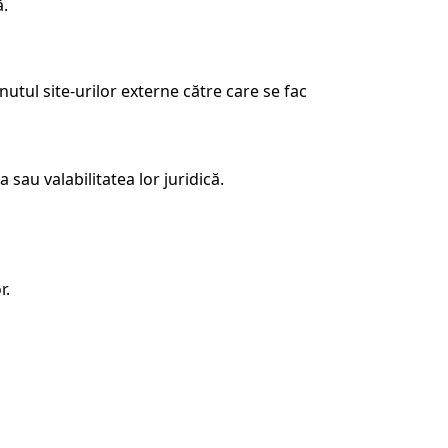
ă.
nutul site-urilor externe către care se fac
sau valabilitatea lor juridică.
r.