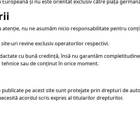
ea Europeană și nu este orientat exclusiv către piața german
ii
 cu atenție, nu ne asumăm nicio responsabilitate pentru conți
ite-uri revine exclusiv operatorilor respectivi.
edactate cu bună credință, însă nu garantăm completitudinea 
 tehnice sau de conținut în orice moment.
e publicate pe acest site sunt protejate prin drepturi de auto
ecesită acordul scris expres al titularilor drepturilor.