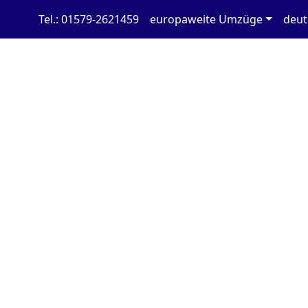
Tel.: 01579-2621459
europaweite Umzüge
deut